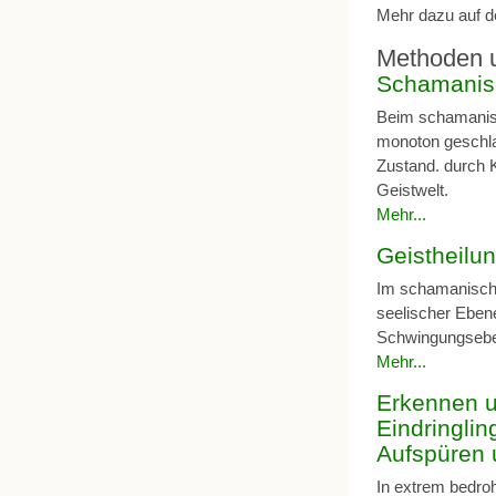
Mehr dazu auf d
Methoden 
Schamanis
Beim schamanisc
monoton geschla
Zustand. durch Ko
Geistwelt.
Mehr...
Geistheilu
Im schamanische
seelischer Eben
Schwingungseb
Mehr...
Erkennen un
Eindringli
Aufspüren u
In extrem bedroh