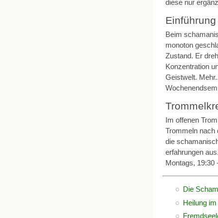
diese nur ergänz
Einführung
Beim schamanisc
monoton geschla
Zustand. Er dreh
Konzentration und 
Geistwelt. Mehr..
Wochenendsemina
Trommelkr
Im offenen Tro
Trommeln nach d
die schamanisch
erfahrungen aus
Montags, 19:30 -
Die Schama
Heilung i
Fremdseele