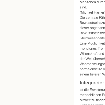
Menschen durch
sind.
(Michael Harner
Die zentrale Fähi
Bewusstseinszus
dieser sogenann
Bewusstseinswese
Steinwesenheiten
Eine Möglichkeit
monotones Tromm
Willenskraft und
der Welt übersch
Wahrnehmungsdim
normalerweise ve
einem tieferen W
Integriert
ist die Erweite
menschlichen Er
Mitwelt zu finde