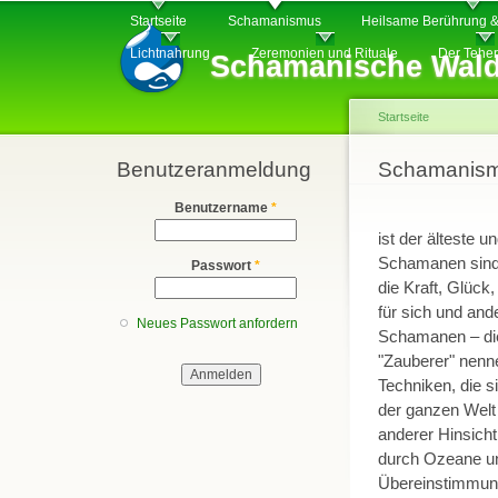
Hauptmenü
Di
Startseite
Schamanismus
Heilsame Berührung &
z
Lichtnahrung
Zeremonien und Rituale
Der Tehe
Schamanische Wald
In
Startseite
Benutzeranmeldung
Sie sind hier
Schamanis
Benutzername
*
ist der älteste
Schamanen sind 
Passwort
*
die Kraft, Glüc
für sich und and
Neues Passwort anfordern
Schamanen – die 
"Zauberer" nenn
Techniken, die 
der ganzen Welt 
anderer Hinsicht
durch Ozeane un
Übereinstimmung