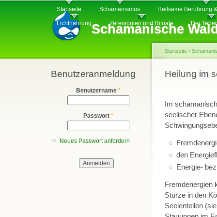
Hauptmenü
Di
Startseite
Schamanismus
Heilsame Berührung &
z
Lichtnahrung
Zeremonien und Rituale
Der Tehe
Schamanische Wald
In
Startseite
›
Schamani
Benutzeranmeldung
Sie sind hier
Heilung im 
Benutzername
*
Im schamanische
seelischer Eben
Passwort
*
Schwingungseben
Neues Passwort anfordern
Fremdenergie
den Energief
Energie- be
Fremdenergien k
Stürze in den K
Seelenteilen (si
Stauungen im En