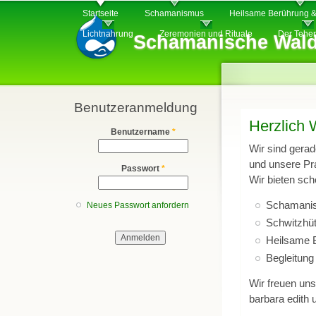
Hauptmenü
Di
Startseite
Schamanismus
Heilsame Berührung &
z
Lichtnahrung
Zeremonien und Rituale
Der Tehe
Schamanische Wald
In
Benutzeranmeldung
Herzlich
Benutzername
*
Wir sind gera
und unsere Pra
Passwort
*
Wir bieten scho
Schamanis
Neues Passwort anfordern
Schwitzhü
Heilsame 
Begleitung
Wir freuen uns
barbara edith 