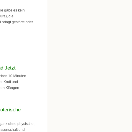
gie gäbe es kein
ura), die
bringt gestörte oder
d Jetzt
Schon 10 Minuten
er Kraft und
enen Klängen
soterische
n ganz ohne physische,
issenschaft und