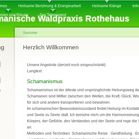
Direkt
smus
Heilsame Berührung & Energiearbeit
Heilsame Klänge
Inf
zum
nien und Rituale
Der Teherapeut
anische Waldpraxis Rothehaus
Inhalt
Startseite
ng
Sie sind hier
Herzlich Willkommen
Unsere Angebote (derzeit noch eingeschränkt):
Langtext
Schamanismus
Schamanismus ist der älteste und ursprünglichste Heilungsweg 
n
Schamanen sind Mittler zwischen den Welten, die Kraft, Glück, W
für sich und andere transportieren und bewahren.
Im schamanischen Bewusstseinszustand findet Heilung im Kontakt 
und Seele zu Seele statt. Ich bemühe mich um die Harmonisierung
Körpers, der Gefühle, des Verstandes und der Seele und rege die S
an.
Methoden und Techniken: Schamanische Reise · Geistheilung · Er