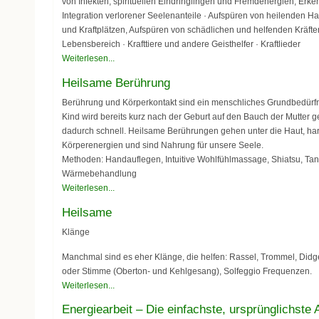
von Infekten, spirituellen Eindringlingen und Fremdenergien, Erk
Integration verlorener Seelenanteile · Aufspüren von heilenden H
und Kraftplätzen, Aufspüren von schädlichen und helfenden Kräft
Lebensbereich · Krafttiere und andere Geisthelfer · Kraftlieder
Weiterlesen...
Heilsame Berührung
Berührung und Körperkontakt sind ein menschliches Grundbedürf
Kind wird bereits kurz nach der Geburt auf den Bauch der Mutter g
dadurch schnell. Heilsame Berührungen gehen unter die Haut, ha
Körperenergien und sind Nahrung für unsere Seele.
Methoden: Handauflegen, Intuitive Wohlfühlmassage, Shiatsu, Ta
Wärmebehandlung
Weiterlesen...
Heilsame
Klänge
Manchmal sind es eher Klänge, die helfen: Rassel, Trommel, Didg
oder Stimme (Oberton- und Kehlgesang), Solfeggio Frequenzen.
Weiterlesen...
Energiearbeit – Die einfachste, ursprünglichste 