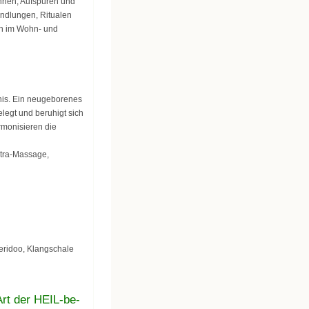
ennen, Aufspüren und
andlungen, Ritualen
en im Wohn- und
nis. Ein neugeborenes
elegt und beruhigt sich
rmonisieren die
ntra-Massage,
eridoo, Klangschale
Art der HEIL-be-