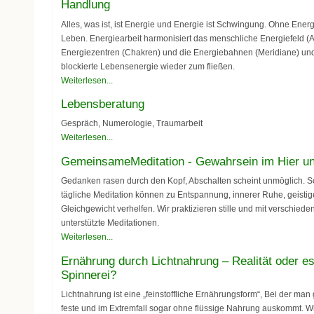
Handlung
Alles, was ist, ist Energie und Energie ist Schwingung. Ohne Ener
Leben. Energiearbeit harmonisiert das menschliche Energiefeld (A
Energiezentren (Chakren) und die Energiebahnen (Meridiane) und 
blockierte Lebensenergie wieder zum fließen.
Weiterlesen...
Lebensberatung
Gespräch, Numerologie, Traumarbeit
Weiterlesen...
GemeinsameMeditation - Gewahrsein im Hier un
Gedanken rasen durch den Kopf, Abschalten scheint unmöglich. 
tägliche Meditation können zu Entspannung, innerer Ruhe, geistig
Gleichgewicht verhelfen. Wir praktizieren stille und mit verschied
unterstützte Meditationen.
Weiterlesen...
Ernährung durch Lichtnahrung – Realität oder e
Spinnerei?
Lichtnahrung ist eine „feinstoffliche Ernährungsform“, Bei der ma
feste und im Extremfall sogar ohne flüssige Nahrung auskommt. W