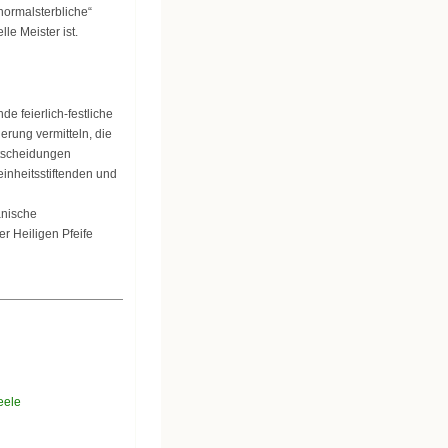
normalsterbliche“
le Meister ist.
 feierlich-festliche
rung vermitteln, die
ntscheidungen
einheitsstiftenden und
anische
r Heiligen Pfeife
eele