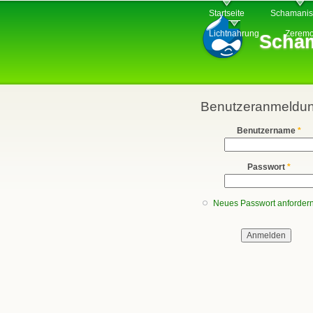
Hauptmenü
Startseite
Schamani
Lichtnahrung
Zeremo
Scham
Benutzeranmeldu
Benutzername
*
Passwort
*
Neues Passwort anforder