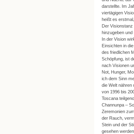
darstellte. Im J
viertägigen Vis
heißt es erstmal
Der Visionstanz 
hinzugeben und d
In der Vision wir
Einsichten in di
des friedlichen
Schöpfung, ist d
nach Visionen un
Not, Hunger, Mo
ich dem Sinn mei
die Welt nähren
von 1996 bis 200
Toscana teilge
Channunpa – So n
Zeremonien zum 
der Rauch, vermi
Stein und der St
gesehen werden,