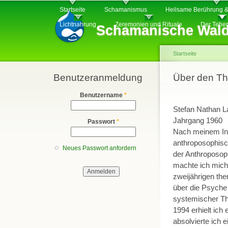
Hauptmenü
Di
Startseite
Schamanismus
Heilsame Berührung &
z
Lichtnahrung
Zeremonien und Rituale
Der Tehe
Schamanische Wald
In
Startseite
Benutzeranmeldung
Sie sind hier
Über den Th
Benutzername
*
Stefan Nathan 
Jahrgang 1960
Passwort
*
Nach meinem Info
anthroposophisch
Neues Passwort anfordern
der Anthroposop
machte ich mich
zweijährigen the
über die Psyche
systemischer Th
1994 erhielt ich
absolvierte ich 