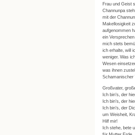
Frau und Geist s
Channunpa steht
mit der Channunp
Makellosigkeit z
aufgenommen hab
ein Versprechen
mich stets bemü
ich erhalte, will
weniger. Was ich
Wesen einsetzen.
was ihnen zusteh
Schamanischer 
Großvater, groß
Ich bin’s, der hie
Ich bin’s, der hi
Ich bin’s, der D
um Weisheit, Kra
Hilf mir!
Ich stehe, bete 
für Mutter Erde,