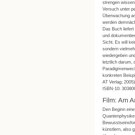
strengen wissens
Versuch unter p
Überwachung an 
werden demnächs
Das Buch liefer
und dokumentier
Sicht. Es will k
sondern vielmehr
wiedergeben und
letztlich darum
Paradigmenwech
konkreten Beispi
AT Verlag; 2005)
ISBN-10: 30380
Film: Am A
Den Beginn einer
Quantenphysiker
Bewusstseinsfor
künstlern, also