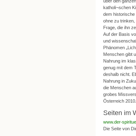
über den ganzen 
katholi¬schen K
dem historische 
ohne zu trinken,
Frage, die ihn z
Auf der Basis vo
und wissenschaft
Phänomen „Licht
Menschen gibt u
Nahrung im klass
genug mit dem T
deshalb nicht. 
Nahrung in Zuku
die Menschen au
grobes Missvers
Österreich 2010.
Seiten im 
www.der-spiritue
Die Seite von Di