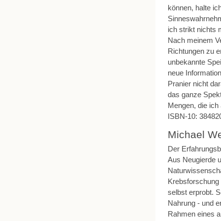
können, halte i
Sinneswahrnehmu
ich strikt nicht
Nach meinem Ver
Richtungen zu er
unbekannte Spei
neue Informatio
Pranier nicht da
das ganze Spekt
Mengen, die ich
ISBN-10: 38482
Michael We
Der Erfahrungsb
Aus Neugierde u
Naturwissenschaf
Krebsforschung t
selbst erprobt. 
Nahrung - und er 
Rahmen eines ak