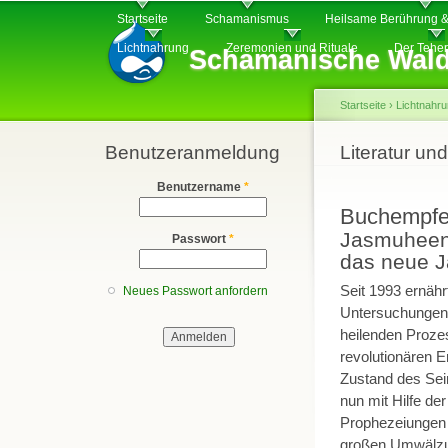
Hauptmenü
Di
Startseite
Schamanismus
Heilsame Berührung &
z
Lichtnahrung
Zeremonien und Rituale
Der Tehe
Schamanische Wald
In
Startseite
›
Lichtnahr
Benutzeranmeldung
Sie sind hier
Literatur u
Benutzername
*
Buchempfe
Jasmuheen:
Passwort
*
das neue J
Seit 1993 ernähr
Neues Passwort anfordern
Untersuchungen 
heilenden Prozes
revolutionären 
Zustand des Sein
nun mit Hilfe de
Prophezeiungen u
großen Umwälzun