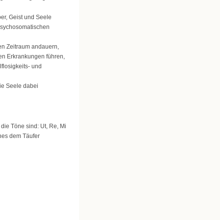
er, Geist und Seele
psychosomatischen
ren Zeitraum andauern,
en Erkrankungen führen,
flosigkeits- und
ie Seele dabei
 die Töne sind: Ut, Re, Mi
nnes dem Täufer