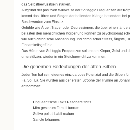
das Selbstbewusstsein stärken.
Aufgrund der positiven Wirkweise der Solfeggio Frequenzen auf Körp
kommt das Hören und Singen der heilenden Klänge besonders bei 
Beschwerden zum Einsatz.
Gefühle wie Ärger, Trauer oder Depressionen, die über einen länge
belasten den menschlichen Körper und können zu psychosomatisch
wie auch chronische Anspannung und chronischer Stress, Ängste, Hil
Einsamkeitsgefühle.
Das Hören von Solfeggio Frequenzen sollen den Körper, Geist und d
unterstützen, wieder in ein Gleichgewicht zu kommen.
Die geheimen Bedeutungen der alten Silben
Jeder Ton hat sein eigenes einzigartiges Potenzial und die Silben für
Fa, Sol, La. Sie wurden aus der ersten Strophe der Hymne an Joha
entnommen:
Ut queantische Laxis Resonare fibris
Mira gestorum Famuli tuorum
Solive polluti Labii reatum
Sancte Iohannes