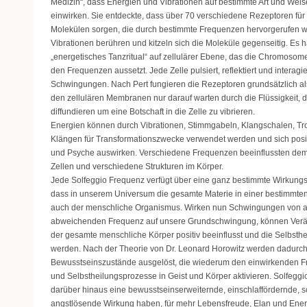
Medizin“, dass Energien und Vibrationen auf bestimmte Art und Wei
einwirken. Sie entdeckte, dass über 70 verschiedene Rezeptoren für
Molekülen sorgen, die durch bestimmte Frequenzen hervorgerufen w
Vibrationen berühren und kitzeln sich die Moleküle gegenseitig. Es h
„energetisches Tanzritual“ auf zellulärer Ebene, das die Chromosom
den Frequenzen aussetzt. Jede Zelle pulsiert, reflektiert und interagi
Schwingungen. Nach Pert fungieren die Rezeptoren grundsätzlich als 
den zellulären Membranen nur darauf warten durch die Flüssigkeit, di
diffundieren um eine Botschaft in die Zelle zu vibrieren.
Energien können durch Vibrationen, Stimmgabeln, Klangschalen, 
Klängen für Transformationszwecke verwendet werden und sich posit
und Psyche auswirken. Verschiedene Frequenzen beeinflussten de
Zellen und verschiedene Strukturen im Körper.
Jede Solfeggio Frequenz verfügt über eine ganz bestimmte Wirkungsw
dass in unserem Universum die gesamte Materie in einer bestimmte
auch der menschliche Organismus. Wirken nun Schwingungen von a
abweichenden Frequenz auf unsere Grundschwingung, können Verä
der gesamte menschliche Körper positiv beeinflusst und die Selbsthe
werden. Nach der Theorie von Dr. Leonard Horowitz werden dadurc
Bewusstseinszustände ausgelöst, die wiederum den einwirkenden 
und Selbstheilungsprozesse in Geist und Körper aktivieren. Solfegg
darüber hinaus eine bewusstseinserweiternde, einschlaffördernde, 
angstlösende Wirkung haben, für mehr Lebensfreude, Elan und Energ