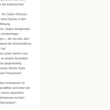
b der katholischen
 Vor Gudio d'Arezzo
) eine Hymne in den
Wirkung.
chen, Segen bringenden
 einstimmiger,
or I., der um das Jahr
amit die frühchristliche
 hat.
ass unser Gehirn neu
es anders formuliert
och gegenwärtig.
enieur Nicola Tesla
diese Frequenzen
den Amerikaner Dr.
raktiker und einer der
e sechs speziellen
Wirkweisen auf den
 Apocalypse“.