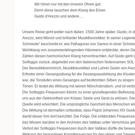
Wir hören nur mit den inneren Ohren gut.
Denn diese lauschen dem Klang des Einen.
Guido d'Arezzo und andere…
Unsere Reise geht weiter nach Italien. 1500 Jahre später. Guido, in 
Arezzo, wird Mönch und brillanter Musiktheoretiker. In seiner Legend
Schmiede“ beschreibt er, wie Pythagoras von Samos in einer Schmie
Wohlklang von zusammenklingenden Hämmern entdeckte, deren Gew
Zahlen diesen harmonischen Klang hervorbrachten. Auf Guido geht 
Solfeggio zurück, abgeleitet von den italienischen Notennamen SOL
Der Benediktinermönch, Musiktheoretiker und Lehrer Guido von Arezz
Erfinder einer Gesangsübung für die Gesangsausbildung der Kloster
war, die Tonstufen eines Gesanges auf bestimmten Silben zu singen
Tönen. Er testet die Wirkung mit seinen Mönchsbrüdern, und ist verblüff
Die Solfeggio-Frequenzen führen zu einer grundlegenden Befreiung 
uns aus der Getrenntheit von Körper, Seele und Geist zu erlösen. Di
Quelle wird erleichtert. Die ursprüngliche Ganzheit des Menschen wir
Die Wirkung ist dermaßen unfassbar, dass Papst Johannes XIX Guido
damit dieser ihm dort berichtet. Die Folge: Die entdeckten Frequen
das Wissen darüber in den Archiven des Vatikan unter Verschluss geh
Verbot der Solfeggio Frequenzen durch den Vatikan dürfte die bewu
Wirkung der besonderen Klangfrequenzen für den Hörer und Sänger