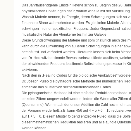
Das Jahrtausendgenie Einstein lieferte schon zu Beginn des 20. Jah
physikalischen Erklärungen dafür, warum wir alle mit der Vorstellung 
Was wir Materie nennen, ist Energie, deren Schwingungen sich so ve
für unsere Sinne wahrnehmbar wurden. Es gibt keine Materie. Alle m
schwingen in einer spezifischen Frequenz. Jeder Gegenstand hat se
musikalische Natur der Atomkerne bis hin zur Galaxie.
Diese Grundschwingung der Materie und somit natürlich auch des m
kann durch die Einwirkung von äußeren Schwingungen in einer ab
beeinflusst und verändert werden. Hierdurch lassen sich beim Mens
von Dr. Horowitz bestimmte Bewusstseinszustände auslösen, welch
der einwirkenden Frequenz bestimmte Selbstheilungsprozesse in Kör
aktivieren.
Nach den in „Healing Codes für die biologische Apokalypse“ vorgel
Dr. Joseph Puleo die pythagoreische Methode der numerischen Red
entdeckte das Muster von sechs wiederholenden Codes.
Die pythagoreische Methode ist eine einfache Reduktionsmethode, m
einzelne Ziffern umgewandelt werden, indem die Werte aller Ziffern 
(Quersumme). Wenn nach der ersten Addition die Zahl noch mehr als e
der Vorgang wiederholt, z.B. kann 456 auf 4 + 5 + 6 = 15 reduziert 
auf 1 + 5 = 6. Diesem Muster folgend entdeckte Puleo, dass die Sol
dieser mathematischen Reduktion basieren und alle auf die Quersum
werden können: