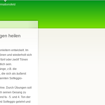
ormationsfeld
gen heilen
leitern entwickelt. Im
Tönen und wiederholt sich
 fünf oder zwölf Tönen
ich sein.
änge, z.B. die
die sich als äußerst
annten Solfeggio-
nlehre. Durch Übungen soll
uch seinen Gesang zu
nd fa - 5. und 4. Ton der
rd Solfeggio gelehrt und