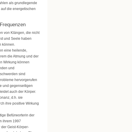
Zahlen als grundlegende
 auf die energetischen
 Frequenzen
 von Klängen, die nicht
ist und Seele haben
n können.
n eine heilende,
rem die Atmung und der
den Wirkung können
änden und
eschwerden sind
Probleme hervorgerufen
re und gegenseitigen
leidet auch der Körper.
nanz, d.h. sie
h ihre positive Wirkung
ige Befürworterin der
in ihrem 1997
 der Geist-Körper-