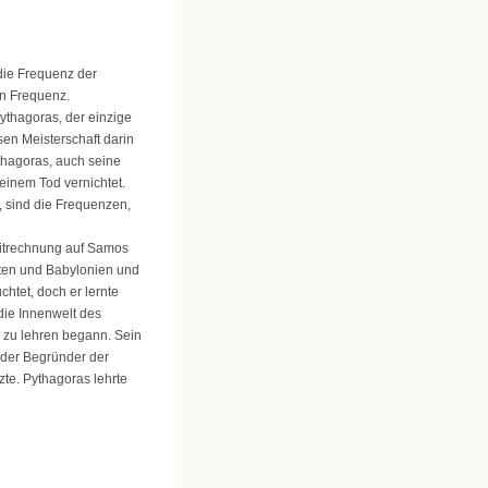
die Frequenz der
en Frequenz.
ythagoras, der einzige
en Meisterschaft darin
thagoras, auch seine
inem Tod vernichtet.
, sind die Frequenzen,
itrechnung auf Samos
pten und Babylonien und
chtet, doch er lernte
die Innenwelt des
n zu lehren begann. Sein
s der Begründer der
te. Pythagoras lehrte