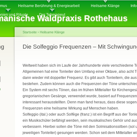
Direkt
smus
Heilsame Berührung & Energiearbeit
Heilsame Klänge
Inf
zum
nien und Rituale
Der Teherapeut
anische Waldpraxis Rothehaus
Inhalt
Startseite
›
Heilsame Klänge
ng
Sie sind hier
Die Solfeggio Frequenzen – Mit Schwingun
Weltweit haben sich im Laufe der Jahrhunderte viele verschiedene Ton
Allgemeinen hat eine Tonleiter den Umfang einer Oktave, also acht 
dann wieder mit doppelter Frequenz. Es gibt auch Tonleitern, die aus
bestehen. Zudem können auch die Frequenzen der Töne unterschiedl
n
Ein System mit sechs Tönen, das im frühen Mittelalter für Kirchenges
gregorianischen Gesänge, verwendet wurde, basiert auf Frequenzen, 
interessant herausstellten. Denn man fand heraus, dass diese sogen
Frequenzen eine heilsame Wirkung auf Menschen haben.
Solfeggio (ital.) oder auch Solfège (franz.) ist ein Begriff aus der To
ein Musikschüler befähigt werden, sein musikalisches Gehör und a
verbessern. Hierbei sollen die Töne mit den Solmisationssilben (sol u
jeweiligen Tonleiter) gesungen werden. Schon seit dem Mittelalter wi