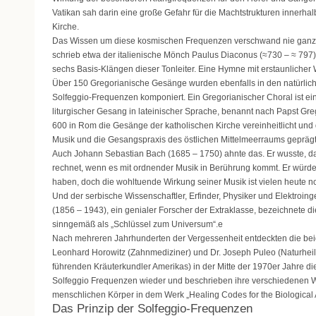
Vatikan sah darin eine große Gefahr für die Machtstrukturen innerhal
Kirche.
Das Wissen um diese kosmischen Frequenzen verschwand nie ganz.
schrieb etwa der italienische Mönch Paulus Diaconus (≈730 – ≈ 797
sechs Basis-Klängen dieser Tonleiter. Eine Hymne mit erstaunlicher 
Über 150 Gregorianische Gesänge wurden ebenfalls in den natürli
Solfeggio-Frequenzen komponiert. Ein Gregorianischer Choral ist ein
liturgischer Gesang in lateinischer Sprache, benannt nach Papst Greg
600 in Rom die Gesänge der katholischen Kirche vereinheitlicht und d
Musik und die Gesangspraxis des östlichen Mittelmeerraums geprägt
Auch Johann Sebastian Bach (1685 – 1750) ahnte das. Er wusste, d
rechnet, wenn es mit ordnender Musik in Berührung kommt. Er würde 
haben, doch die wohltuende Wirkung seiner Musik ist vielen heute n
Und der serbische Wissenschaftler, Erfinder, Physiker und Elektroing
(1856 – 1943), ein genialer Forscher der Extraklasse, bezeichnete 
sinngemäß als „Schlüssel zum Universum“.e
Nach mehreren Jahrhunderten der Vergessenheit entdeckten die bei
Leonhard Horowitz (Zahnmediziner) und Dr. Joseph Puleo (Naturheilp
führenden Kräuterkundler Amerikas) in der Mitte der 1970er Jahre di
Solfeggio Frequenzen wieder und beschrieben ihre verschiedenen 
menschlichen Körper in dem Werk „Healing Codes for the Biological
Das Prinzip der Solfeggio-Frequenzen