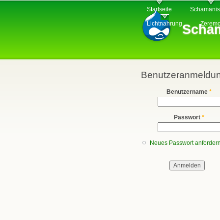
Hauptmenü
Startseite
Schamani
Lichtnahrung
Zeremo
Scham
Benutzeranmeldu
Benutzername
*
Passwort
*
Neues Passwort anforder