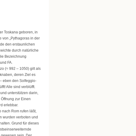
der Toskana geboren, in
e von „Pythagoras in der
de den erstaunlichen
ichte durch natürliche
die Bezeichnung
 und FA.
o (≈ 992 – 1050) gilt als
knaben, deren Ziel es
 – eben den Solfeggio-
t! Alle sind verblüfft.
und unterstützen darin,
e Öffnung zur Einen
d erlebbar.
 nach Rom rufen läßt,
zen wurden verboten und
alten. Grund für dieses
sstseinserweiternde
 gewesen sein. Der