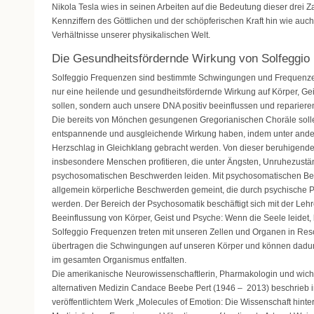
Nikola Tesla wies in seinen Arbeiten auf die Bedeutung dieser drei 
Kennziffern des Göttlichen und der schöpferischen Kraft hin wie auch
Verhältnisse unserer physikalischen Welt.
Die Gesundheitsfördernde Wirkung von Solfeggio
Solfeggio Frequenzen sind bestimmte Schwingungen und Frequenzen
nur eine heilende und gesundheitsfördernde Wirkung auf Körper, Ge
sollen, sondern auch unsere DNA positiv beeinflussen und repariere
Die bereits von Mönchen gesungenen Gregorianischen Choräle solle
entspannende und ausgleichende Wirkung haben, indem unter ande
Herzschlag in Gleichklang gebracht werden. Von dieser beruhigen
insbesondere Menschen profitieren, die unter Ängsten, Unruhezust
psychosomatischen Beschwerden leiden. Mit psychosomatischen B
allgemein körperliche Beschwerden gemeint, die durch psychische 
werden. Der Bereich der Psychosomatik beschäftigt sich mit der Leh
Beeinflussung von Körper, Geist und Psyche: Wenn die Seele leidet, 
Solfeggio Frequenzen treten mit unseren Zellen und Organen in Reso
übertragen die Schwingungen auf unseren Körper und können dadurc
im gesamten Organismus entfalten.
Die amerikanische Neurowissenschaftlerin, Pharmakologin und wicht
alternativen Medizin Candace Beebe Pert (1946 – 2013) beschrieb 
veröffentlichtem Werk „Molecules of Emotion: Die Wissenschaft hinter