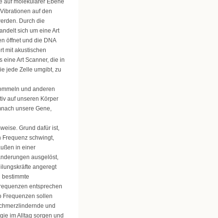
se auf molekularer Ebene
 Vibrationen auf den
erden. Durch die
andelt sich um eine Art
en öffnet und die DNA
ert mit akustischen
eine Art Scanner, die in
e jede Zelle umgibt, zu
Trommeln und anderen
iv auf unseren Körper
mnach unsere Gene,
eise. Grund dafür ist,
n Frequenz schwingt,
ußen in einer
nderungen ausgelöst,
ilungskräfte angeregt
h bestimmte
Frequenzen entsprechen
io Frequenzen sollen
schmerzlindernde und
ie im Alltag sorgen und