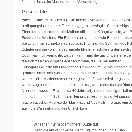
findet bis heute im Musikunterricht Verwendung.
Geschichte
Alles im Universum schwingt. Die höchste Schwingungsfrequenz ist 
bedingungslosen Liebe. Furcht hingegen schwingt auf der niedrigst
Einer der ersten, der um die Mathematik dieser Klänge wusste, war P
Buddha des Westens. Ein Erleuchteter. Und ein ewig Reisender, dess
bestand, in sich angekommen zu sein. Nicht nur die Schriften des Py
Schüler und die von ihm begründete Mysterienschule wurden nach se
Doch was nicht vernichtet werden kann, sind die unsichtbaren Felder
die sich zu eigenwilligen Gebilden formen, die wir Tori nennen.
Pythagoras wusste um Frequenzen. Er wurde um 570 vor unserer Ze
geboren, nahm das Wissen der Griechen in sich auf, ging nach Ägy
wurde dort in Mysterienschulen eingeweiht. Er war selbst längst erleu
weiter, zog nach Indien und nahm alles auf, was Indien damals über 
Menschen wusste. Er war etwa 40 Jahre alt, als er im heutigen Italie
Todesjahr dürfte 510 v.Chr. sein. Für uns ist wichtig, dass Pythagora
mathematischen Analyse der Musik ist und Musik als Therapie einsetz
auch die Wahrnehmung des Unsichtbaren.
Wir sehen nur mit dem inneren Auge gut.
Denn dieses kennt keine Trennung von innen und außen.