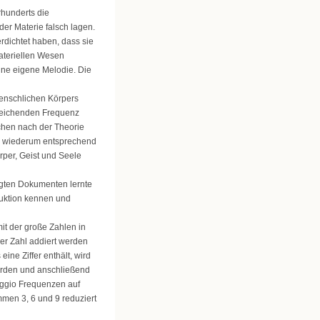
rhunderts die
der Materie falsch lagen.
rdichtet haben, dass sie
ateriellen Wesen
ine eigene Melodie. Die
enschlichen Körpers
weichenden Frequenz
chen nach der Theorie
e wiederum entsprechend
per, Geist und Seele
egten Dokumenten lernte
uktion kennen und
it der große Zahlen in
der Zahl addiert werden
ine Ziffer enthält, wird
werden und anschließend
feggio Frequenzen auf
men 3, 6 und 9 reduziert