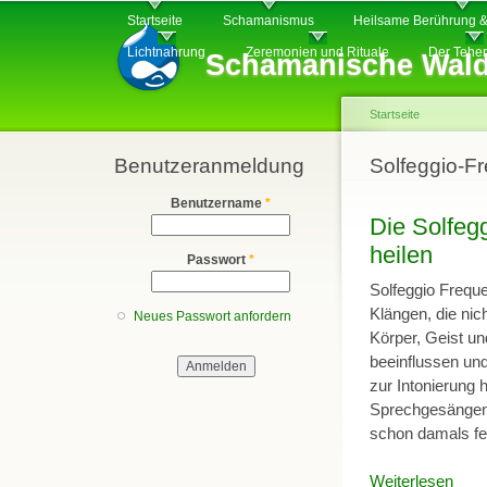
Hauptmenü
Di
Startseite
Schamanismus
Heilsame Berührung &
z
Lichtnahrung
Zeremonien und Rituale
Der Tehe
Schamanische Wald
In
Startseite
Benutzeranmeldung
Sie sind hier
Solfeggio-F
Benutzername
*
Die Solfeg
heilen
Passwort
*
Solfeggio Freq
Klängen, die nic
Neues Passwort anfordern
Körper, Geist u
beeinflussen und
zur Intonierung 
Sprechgesängen 
schon damals fes
Weiterlesen
über 