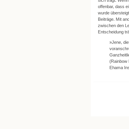
sich trägt. Wenn
offenbar, dass e
wurde übersteigt
Beiträge. Mit an
zwischen den Le
Entscheidung trä
»Jene, di
voranschre
Ganzheitli
(Rainbow 
Ehama Inst