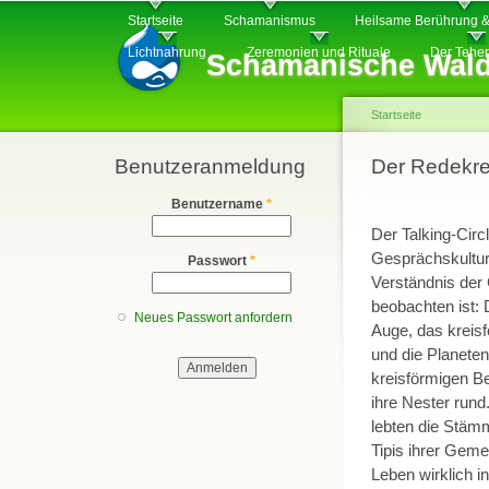
Hauptmenü
Di
Startseite
Schamanismus
Heilsame Berührung &
z
Lichtnahrung
Zeremonien und Rituale
Der Tehe
Schamanische Wald
In
Startseite
Benutzeranmeldung
Sie sind hier
Der Redekreis
Benutzername
*
Der Talking-Circ
Gesprächskultur.
Passwort
*
Verständnis der 
beobachten ist: 
Neues Passwort anfordern
Auge, das kreisf
und die Planeten
kreisförmigen B
ihre Nester rund
lebten die Stämm
Tipis ihrer Geme
Leben wirklich i