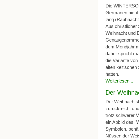
Die WINTERSONN
Germanen nicht n
lang (Rauhnächt
Aus christlicher
Weihnacht und D
Genaugenommen s
dem Mondjahr mi
daher spricht ma
die Variante vo
alten keltische
hatten.
Weiterlesen...
Der Weihna
Der Weihnachtsba
zurückreicht und
trotz schwerer 
ein Abbild des
Symbolen, behän
Nüssen der Weis