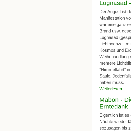
Lugnasad -
Der August ist d
Manifestation vo
war eine ganz exi
Brand usw. gesc
Lugnasad (gespr
Lichthochzeit m
Kosmos und Erd
Weihehandlung mu
mehrere Licht­bl
"Himmelfahrt" im
Säule. Jedenfall
haben muss.
Weiterlesen…
Mabon - Di
Erntedank
Eigentlich ist e
Nächte wieder lä
sozusagen bis z