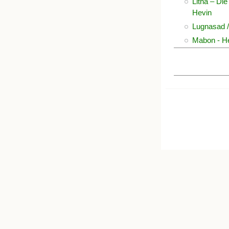
Litha – Di
Hevin
Lugnasad 
Mabon - H