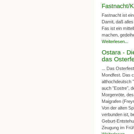
Fastnacht/
Fastnacht ist ei
Damit, daß alle
Fas ist ein mitt
machen, gedeih
Weiterlesen...
Ostara - D
das Osterf
... Das Osterfest
Mondfest. Das ch
althochdeutsch "
auch "Eostre", 
Morgenröte, des 
Maigrafen (Freyr
Von der alten S
verbunden ist, b
Geburt-Entstehun
Zeugung im Früh