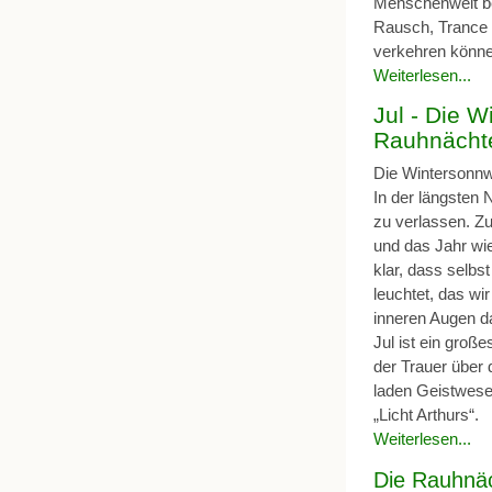
Menschenwelt be
Rausch, Trance 
verkehren könne
Weiterlesen...
Jul - Die 
Rauhnächt
Die Wintersonnw
In der längsten 
zu verlassen. Zu
und das Jahr wi
klar, dass selbs
leuchtet, das wi
inneren Augen da
Jul ist ein groß
der Trauer über 
laden Geist­wese
„Licht Arthurs“.
Weiterlesen...
Die Rauhnä