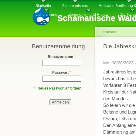
Hauptmenü
Di
Startseite
Schamanismus
Heilsame Berührung &
z
Lichtnahrung
Zeremonien und Rituale
Der Tehe
Schamanische Wald
In
Startseite
Benutzeranmeldung
Sie sind hier
Die Jahreskr
Benutzername
*
Mo, 08/28/2023 
Jahreskreisfeste 
Passwort
*
bevor christlich
Vorfahren 8 Fest
Neues Passwort anfordern
Kreislauf der Na
des Mondes.
So feiern wir di
Beltane und Lug
Ostara, Litha u
Den Anfang eines
Dämmerung am A