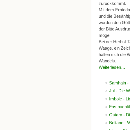
zurückkommt.
Mit dem Ernteda
und die Besänfti
wurden den Götte
der Bitte Ausdru
möge.
Bei der Herbst-T
Waage, ein Zeic
halten sich die 
Wandels.
Weiterlesen…
Samhain - D
Jul - Die 
Imbolc - L
Fastnacht
Ostara - D
Beltane - 