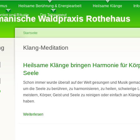
Direkt
smus
Heilsame Berührung & Energiearbeit
Heilsame Klänge
Inf
zum
nien und Rituale
Der Teherapeut
anische Waldpraxis Rothehaus
Inhalt
Startseite
ng
Sie sind hier
Klang-Meditation
Heilsame Klänge bringen Harmonie für Körp
Seele
Schon immer wurde überall auf der Welt gesungen und Musik gemach
um die Seele zu berühren, zu harmonisieren, zu heilen, schwierige 
n
meistern, Körper, Geist und Seele zu reinigen oder einfach an Klän
haben.
Weiterlesen
über Heilsame Klänge bringen Harmonie für Körper, Gei