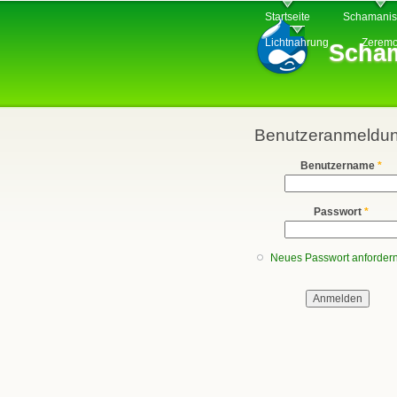
Hauptmenü
Startseite
Schamani
Lichtnahrung
Zeremo
Scham
Benutzeranmeldu
Benutzername
*
Passwort
*
Neues Passwort anforder