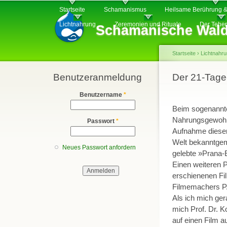
Hauptmenü
Di
Startseite
Schamanismus
Heilsame Berührung &
z
Lichtnahrung
Zeremonien und Rituale
Der Tehe
Schamanische Wald
In
Startseite
›
Lichtnahr
Benutzeranmeldung
Sie sind hier
Der 21-Tage
Benutzername
*
Beim sogenannte
Nahrungsgewohnhe
Passwort
*
Aufnahme dieser
Welt bekanntgem
Neues Passwort anfordern
gelebte »Prana-E
Einen weiteren 
erschienenen Fi
Filmemachers P.
Als ich mich ge
mich Prof. Dr. 
auf einen Film a