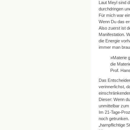
Laut Meyl sind d
durchdringen und 
Für mich war ein
Wenn Du das erst
Also zuerst ist 
Manifestation. 
die Energie vorh
immer man brauch
»Materie gi
die Materi
Prof. Han
Das Entscheidend
verinnerlichst, 
einschränkenden
Dieser: Wenn du m
unmittelbar zum
Im 21-Tage-Proz
noch getrunken.
„harnpflichtige 