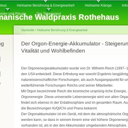
Direkt
smus
Heilsame Berührung & Energiearbeit
Heilsame Klänge
Inf
zum
nien und Rituale
Der Teherapeut
anische Waldpraxis Rothehaus
Inhalt
Startseite
›
Heilsame Berührung & Energiearbeit
ng
Sie sind hier
Der Orgon-Energie-Akkumulator - Steigeru
Vitalität und Wohlbefinden
Der Orgonenergieakkumulator wurde von Dr. Wilhelm Reich (1897–1
den USA entwickelt. Diese Erfindung war sowohl Ergebnis langjährig
naturwissenschaftlicher Forschungen, als auch Ausgangspunkt für u
n
weiterführende Forschungen Reichs und seiner Mitarbeiter.
Mit Orgon bezeichnete Reich die kosmische ursprüng-liche Energie
Orgonenergie. Diese universelle Lebensenergie wird von allen Org
findet sich ebenso in der Erdatmosphäre und im gesamten Raum. Aus
die Bezeichnungen Ki/Qi/Chi und Prana bekannt.
Der Orgonakkumulator ist ein Gerät, mit dem die atmosphärische Org
werden kann, so dass in seinem Innern eine viel höhere Orgonenerg
vorhanden ist, als in der den Akkumulator umgebenden Atmosphäre.