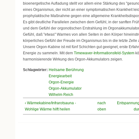
bioenergetische Aufladung stellt vor allem eine Stärkung des "gesun
eines Organismus, der nicht an einer symptomatischen Krankheit leide
prophylaktische Maßnahme gegen eine allgemeine Krankheitsdisposi
Es gibt deutliche Parallelen zwischen dem Gefühl, in der sanften Frü
und dem Gefühl der orgonotischen Erstrahlung im Orgonakkumulator.
Gefühl, daß "etwas" Warmes von allen Seiten in den Körper hineinströ
körperliches Gefühl der Freude im Organismus bis in die letzte Zelle 
Unsere Orgon-Kabine ist mit fünf Schichten gut geeignet, erste Erfah
Energie zu sammeln. Mit dem
Timewaver-Informationsfeld-System
kö
harmonisierende Wirkung des Orgon-Akkumulators zeigen.
Schlagwörter:
Heilsame Berührung
Energiearbeit
Orgon-Energie
Orgon-Akkumulator
Wilhelm Reich
‹ Wärmekabine/Infrarotsauna -
nach
Entspannung
Wohlige Wärme hilft heilen
oben
dur