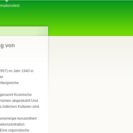
ormationsfeld
ng von
957) im Jahr 1940 in
er
mfangreiche
, genannt Kosmische
anismen abgestrahlt Und
 östlichen Kulturen sind
onenergie konzentriert
iekonzentration
 Eine orgonotische