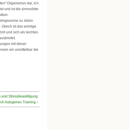
den" Organismus dar, d.h.
t und ist die sinnvollste
tion.
hlingssonne zu sitzen
 Gleich ist das wohlige
mt und sich als leichtes
ausbreitet.
rungen mit dieser
nnen wir unmittelbar die
 und Stressbewältigung
ch Autogenes Training ›