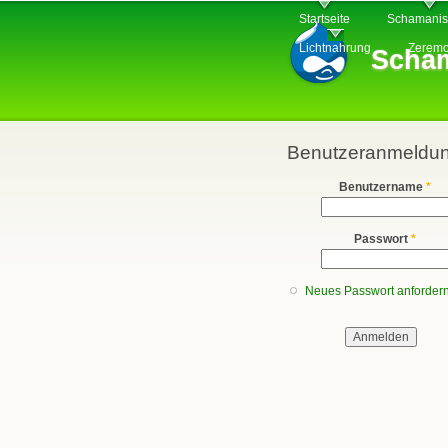
Hauptmenü
Startseite
Schamani
Lichtnahrung
Zeremo
Scham
Benutzeranmeldu
Benutzername
*
Passwort
*
Neues Passwort anforder